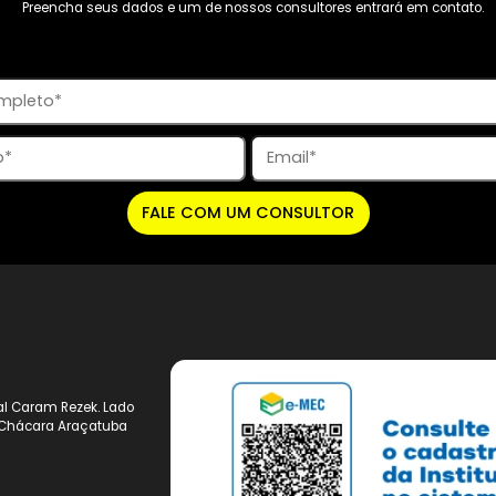
R$ 35715,00
Por:
R$ 85
Mensais
Mensa
Conheça os cursos
Conheça os 
Precisa de mais infor
Preencha seus dados e um de nossos consultores entrar