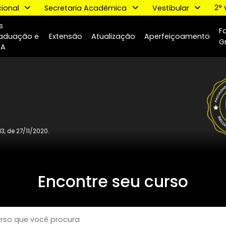
nstituicional
Secretaria Acadêmica
Vestibu
Pós
o
Graduação e
Extensão
Atualização
Aperfeiç
MBA
ria 1.013, de 27/11/2020.
Encontre seu curs