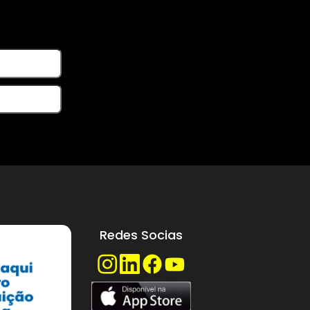
7,16
is
cursos
mações?
á em contato.