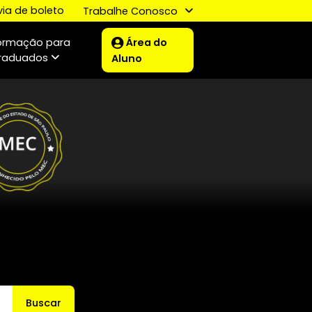
2° via de boleto
lar
Trabalhe Conosco
Área do
Formação para
oamento
Graduados
Aluno
o