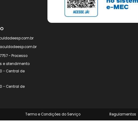
FALE COM UM CONSULTOR
Municipal Caram Rezek. Lado
 135 – Chácara Araçatuba
imento
ato@faculdadeesp.com.br