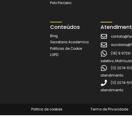
Trabalhe
Sede
Conosco
Estrada 
ímpar Km
Análise de Currículo
Enviar Currículo
Polo Digital
Polo Parceiro
Conteúdos
Atend
Blog
cont