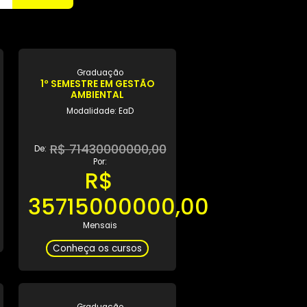
Buscar
ção
Graduação
M DESIGN
1º SEMESTRE EM GESTÃO
CO
AMBIENTAL
 Híbrido
Modalidade: EaD
1,44
R$ 71430000000,00
De:
Por:
,72
R$
35715000000,00
is
cursos
Mensais