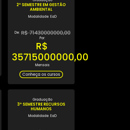
Conheça os cursos
ção
Graduação
OGÍSTICA
2º SEMESTRE EM GESTÃO
AMBIENTAL
e: EaD
Modalidade: EaD
1,44
R$ 71430000000,00
De:
,72
Por:
R$
is
35715000000,00
cursos
Mensais
Conheça os cursos