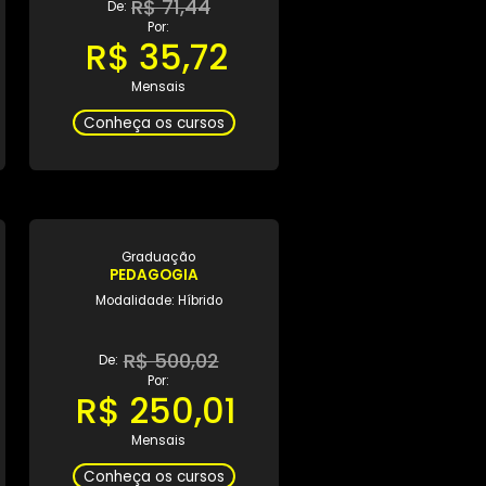
ção
Graduação
RECURSOS
3º SEMESTRE RECURSOS
OS
HUMANOS
e: EaD
Modalidade: EaD
1,44
R$ 71,44
De:
Por:
,72
R$ 35,72
is
Mensais
cursos
Conheça os cursos
ção
Graduação
FIA
PEDAGOGIA