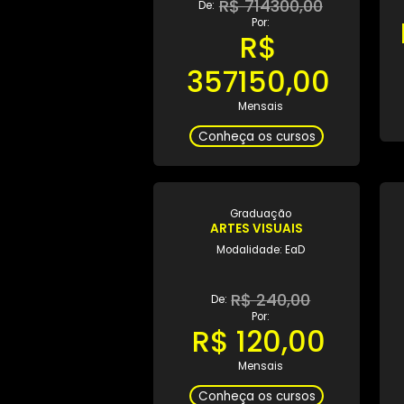
Graduação
2º SEMESTRE EM GESTÃO
PÚBLICA
Modalidade: EaD
R$ 714300,00
De:
Por:
R$
357150,00
Mensais
Conheça os cursos
Graduação
ARTES VISUAIS