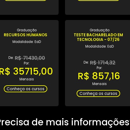
Modalidade: EaD
Modalidad
R$ 840,04
R$ 2
De:
De:
Por:
Por:
R$ 420,02
R$ 12
Mensais
Mensa
Conheça os cursos
Conheça os 
Graduação
Gradua
RECURSOS HUMANOS
TESTE BACHAR
TECNOLOGIA 
Modalidade: EaD
Modalidad
R$ 71430,00
De:
R$ 17
De:
Por: