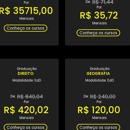
Graduação
Gradua
2º SEMESTRE EM MARKETING
2º SEMESTRE 
HUMAN
Modalidade: EaD
Modalidad
R$ 71430,00
De:
R$ 7
De:
Por:
R$ 35715,00
Por:
R$ 35
Mensais
Mensa
Conheça os cursos
Conheça os 
Graduação
Gradua
DIREITO
GEOGRA