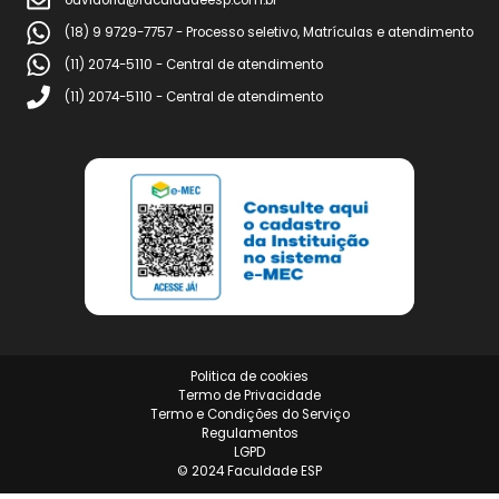
Polo Parceiro
Sede
Estrada Municipal Caram Rezek. Lado ímpar Km 135 – Chácara
Araçatuba
Redes Socias
Conteúdos